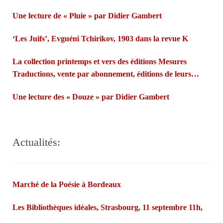
Une lecture de « Pluie » par Didier Gambert
‘Les Juifs’, Evguéni Tchirikov, 1903 dans la revue K
La collection printemps et vers des éditions Mesures
Traductions, vente par abonnement, éditions de leurs
propres poèmes…Françoise Morvan et André Markowicz
Une lecture des « Douze » par Didier Gambert
misent sur les fées bretonnes et la confiance des lecteurs.
Actualités:
Marché de la Poésie à Bordeaux
Les Bibliothèques idéales, Strasbourg, 11 septembre 11h,