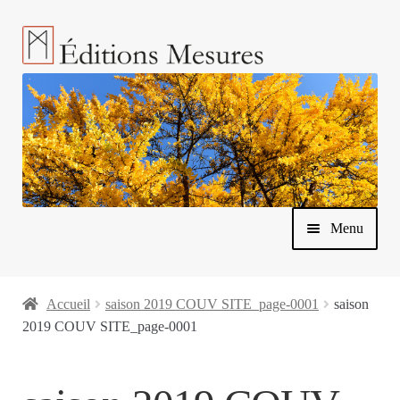
Aller
Aller
à
au
la
contenu
navigation
Menu
Accueil
saison 2019 COUV SITE_page-0001
saison
2019 COUV SITE_page-0001
Ouvrir
Nos livres
le