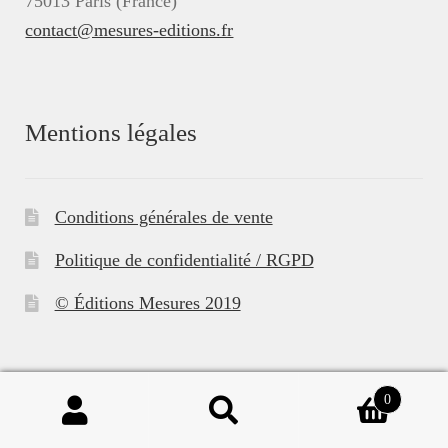
75013 Paris (France)
contact@mesures-editions.fr
Mentions légales
Conditions générales de vente
Politique de confidentialité / RGPD
© Éditions Mesures 2019
0
Recherche
Recherche
pour :