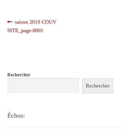
Navigation
Article
saison 2019 COUV
précédent :
SITE_page-0001
de
l’article
Rechercher
Rechercher
Échos: