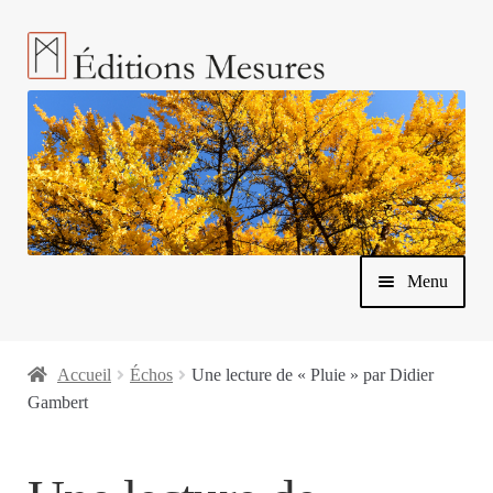
Aller
Aller
à
au
la
contenu
navigation
Menu
Accueil
Échos
Une lecture de « Pluie » par Didier
Gambert
Ouvrir
Nos livres
le