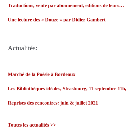
Traductions, vente par abonnement, éditions de leurs
propres poèmes…Françoise Morvan et André Markowicz
Une lecture des « Douze » par Didier Gambert
misent sur les fées bretonnes et la confiance des lecteurs.
Actualités:
Marché de la Poésie à Bordeaux
Les Bibliothèques idéales, Strasbourg, 11 septembre 11h,
Reprises des rencontres: juin & juillet 2021
Toutes les actualités >>