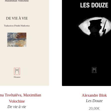
na Tsvétaïéva, Maximilian
Alexandre Blok
Les Douze
Volochine
De vie à vie
20,00
€