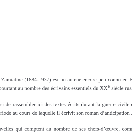
Caverne
et
autres
textes
de
la
guerre
civile
Zamiatine (1884-1937) est un auteur encore peu connu en F
e
ourtant au nombre des écrivains essentiels du XX
siècle rus
isi de rassembler ici des textes écrits durant la guerre civile
riode au cours de laquelle il écrivit son roman d’anticipation
velles qui comptent au nombre de ses chefs-d’œuvre, co