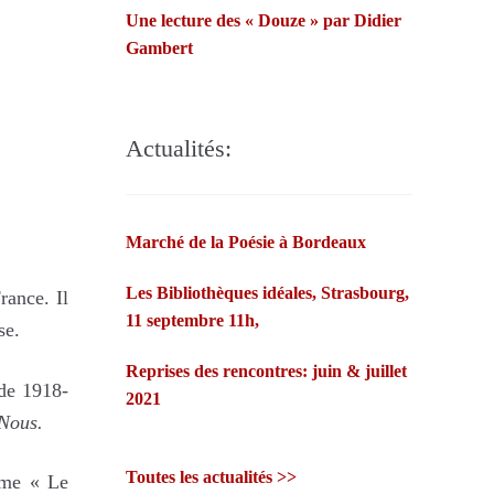
Une lecture des « Douze » par Didier
propres poèmes…Françoise Morvan
Gambert
et André Markowicz misent sur les
fées bretonnes et la confiance des
lecteurs.
Actualités:
Marché de la Poésie à Bordeaux
Les Bibliothèques idéales, Strasbourg,
rance. Il
11 septembre 11h,
se.
Reprises des rencontres: juin & juillet
 de 1918-
2021
Nous.
Toutes les actualités >>
mme « Le