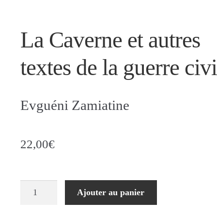
La Caverne et autres
textes de la guerre civi
Evguéni Zamiatine
22,00
€
quantité
Ajouter au panier
de
La