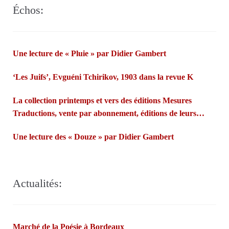
Échos:
Une lecture de « Pluie » par Didier Gambert
‘Les Juifs’, Evguéni Tchirikov, 1903 dans la revue K
La collection printemps et vers des éditions Mesures
Traductions, vente par abonnement, éditions de leurs
propres poèmes…Françoise Morvan et André Markowicz
Une lecture des « Douze » par Didier Gambert
misent sur les fées bretonnes et la confiance des lecteurs.
Actualités:
Marché de la Poésie à Bordeaux