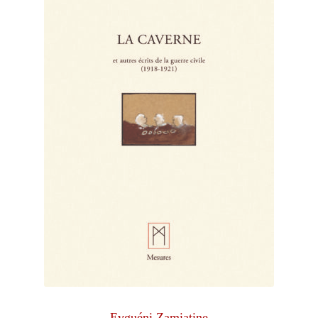
Evguéni Zamiatine