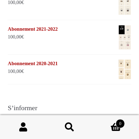
100,00
€
Abonnement 2021-2022
100,00
€
Abonnement 2020-2021
100,00
€
S’informer
0
Recherche
Recherche
Recevoir des nouvelles des éditions Mesures
pour :