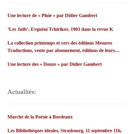
Une lecture de « Pluie » par Didier Gambert
‘Les Juifs’, Evguéni Tchirikov, 1903 dans la revue K
La collection printemps et vers des éditions Mesures
Traductions, vente par abonnement, éditions de leurs
propres poèmes…Françoise Morvan et André Markowicz
Une lecture des « Douze » par Didier Gambert
misent sur les fées bretonnes et la confiance des lecteurs.
Actualités:
Marché de la Poésie à Bordeaux
Les Bibliothèques idéales, Strasbourg, 11 septembre 11h,