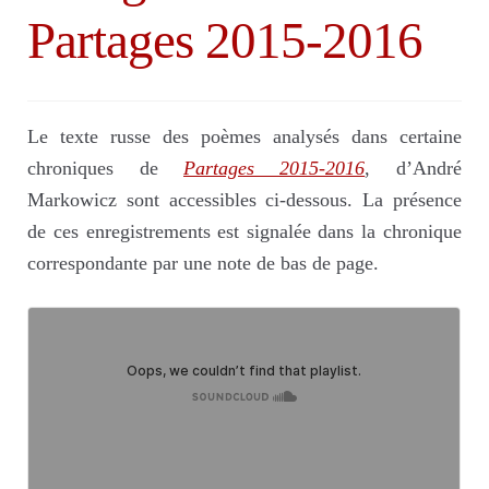
menu
Partages 2015-2016
enfant
Ouvrir
Auteurs et traducteurs
le
menu
enfant
Ouvrir
Le texte russe des poèmes analysés dans certaine
S’abonner
le
chroniques de
Partages 2015-2016
, d’André
menu
Markowicz sont accessibles ci-dessous. La présence
enfant
de ces enregistrements est signalée dans la chronique
Échos
correspondante par une note de bas de page.
Librairies
Actualités