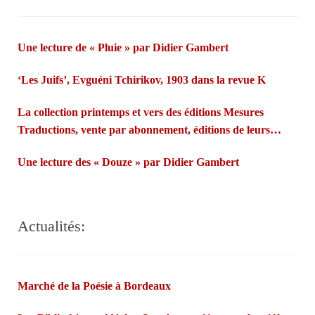
Une lecture de « Pluie » par Didier Gambert
‘Les Juifs’, Evguéni Tchirikov, 1903 dans la revue K
La collection printemps et vers des éditions Mesures
Traductions, vente par abonnement, éditions de leurs
propres poèmes…Françoise Morvan et André Markowicz
Une lecture des « Douze » par Didier Gambert
misent sur les fées bretonnes et la confiance des lecteurs.
Actualités:
Marché de la Poésie à Bordeaux