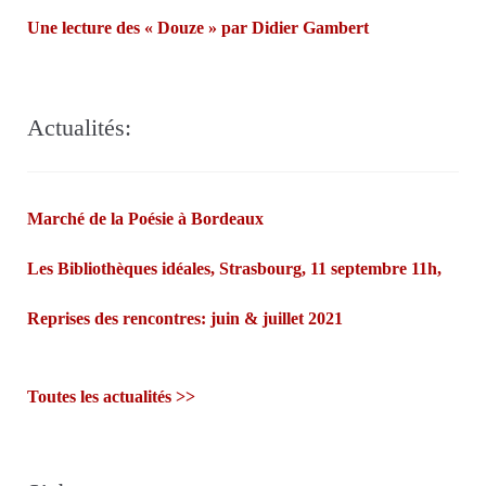
propres poèmes…Françoise Morvan et André Markowicz
Une lecture des « Douze » par Didier Gambert
misent sur les fées bretonnes et la confiance des lecteurs.
Actualités:
Marché de la Poésie à Bordeaux
Les Bibliothèques idéales, Strasbourg, 11 septembre 11h,
Reprises des rencontres: juin & juillet 2021
Toutes les actualités >>