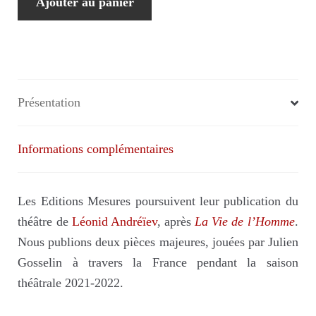
Ajouter au panier
de
Ekatérina
Ivanovna,
suivi
de
Présentation
Requiem
(à
Informations complémentaires
12€
au
lieu
Les Editions Mesures poursuivent leur publication du
de
théâtre de
Léonid Andréïev
, après
La Vie de l’Homme
.
20€
Nous publions deux pièces majeures, jouées par Julien
avec
Gosselin à travers la France pendant la saison
un
théâtrale 2021-2022.
abonnement