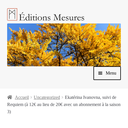
Aller
Aller
à
au
la
contenu
navigation
Menu
Accueil
Uncategorized
Ekatérina Ivanovna, suivi de
Requiem (à 12€ au lieu de 20€ avec un abonnement à la saison
Ouvrir
3)
Nos livres
le