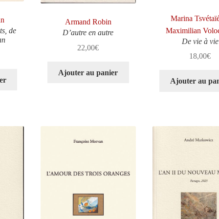
Marina Tsvétaï
an
Armand Robin
Maximilian Volo
ts, de
D’autre en autre
an
De vie à vie
22,00
€
18,00
€
Ajouter au panier
er
Ajouter au pa