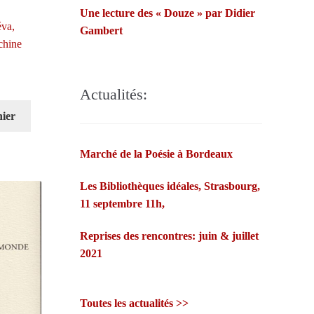
Une lecture des « Douze » par Didier
propres poèmes…Françoise Morvan
éva,
Gambert
et André Markowicz misent sur les
chine
fées bretonnes et la confiance des
lecteurs.
Actualités:
nier
Marché de la Poésie à Bordeaux
Les Bibliothèques idéales, Strasbourg,
11 septembre 11h,
Reprises des rencontres: juin & juillet
2021
Toutes les actualités >>