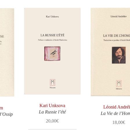
Kari Unksova
Léonid André
am
La Russie l’été
La Vie de l’H
d’Ossip
20,00
€
18,00
€